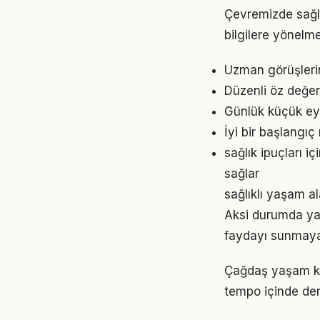
Çevremizde sağlı
bilgilere yönelm
Uzman görüşlerin
Düzenli öz değer
Günlük küçük eyle
İyi bir başlangıç
sağlık ipuçları 
sağlar
sağlıklı yaşam al
Aksi durumda ya
faydayı sunmayab
Çağdaş yaşam koş
tempo içinde den