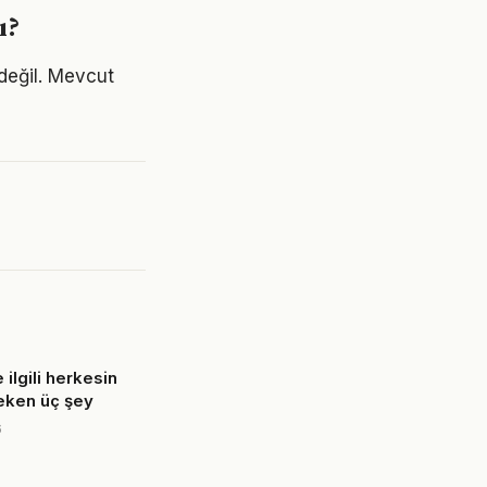
ı?
değil. Mevcut
e ilgili herkesin
eken üç şey
6