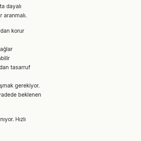
ta dayalı
r aranmalı.
rdan korur
sağlar
bilir
dan tasarruf
laşmak gerekiyor.
 vadede beklenen
ıyor. Hızlı