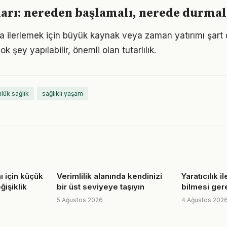
ları: nereden başlamalı, nerede durmal
a ilerlemek için büyük kaynak veya zaman yatırımı şart 
ok şey yapılabilir, önemli olan tutarlılık.
lük sağlık
sağlıklı yaşam
ı için küçük
Verimlilik alanında kendinizi
Yaratıcılık il
ğişiklik
bir üst seviyeye taşıyın
bilmesi ger
5 Ağustos 2026
4 Ağustos 202