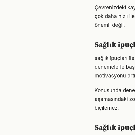
Çevrenizdeki kayn
çok daha hızlı il
önemli değil.
Sağlık ipuç
sağlık ipuçları i
denemelerle başl
motivasyonu artır
Konusunda deneyiml
aşamasındaki zor
biçilemez.
Sağlık ipuç