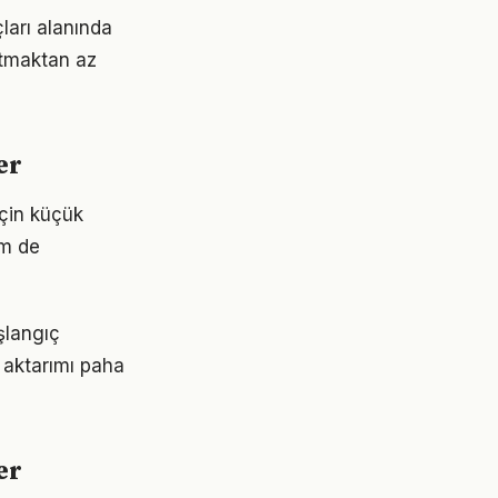
ları alanında
ratmaktan az
er
için küçük
em de
aşlangıç
 aktarımı paha
er