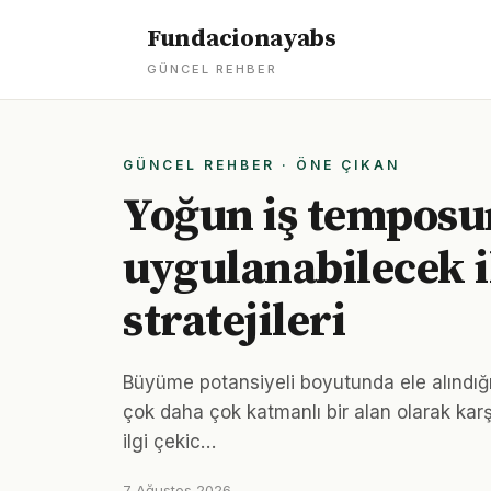
Fundacionayabs
GÜNCEL REHBER
GÜNCEL REHBER · ÖNE ÇIKAN
Yoğun iş temposu
uygulanabilecek il
stratejileri
Büyüme potansiyeli boyutunda ele alındığı
çok daha çok katmanlı bir alan olarak karş
ilgi çekic…
7 Ağustos 2026