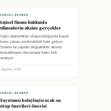
GÜNCEL REHBER
Kişisel finans hakkında
bilinenlerin aksine gerçekler
Doğru alışkanlıklar oluşturulduğunda kişisel
finans çabası sürdürülebilir hale geliyor.
Zorlama ile yapılan değişiklikler aksine
otomatikleşen davranışlar kalıcı fark
yaratıyor.
1 Ağustos 2026
GÜNCEL REHBER
Hayatınızı kolaylaştıracak on
kitap önerileri önerisi