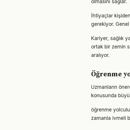
olmasını sağlar.
İhtiyaçlar kişide
gerekiyor. Genel 
Kariyer, sağlık 
ortak bir zemin s
aralıyor.
Öğrenme yol
Uzmanların önerd
konusunda büyük d
öğrenme yolculuğ
zamanla ivmeli b