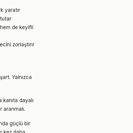
k yaratır
tutar
hem de keyifli
ini zorlaştırır
şart. Yalnızca
 kanıta dayalı
r aranmalı.
nda güçlü bir
ir kez daha