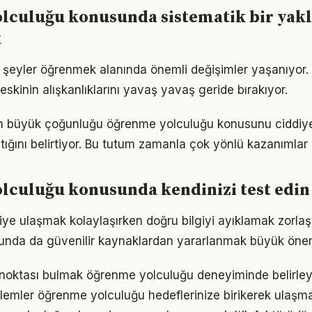
lculuğu konusunda sistematik bir yak
k
i şeyler öğrenmek alanında önemli değişimler yaşanıyor.
skinin alışkanlıklarını yavaş yavaş geride bırakıyor.
rın büyük çoğunluğu öğrenme yolculuğu konusunu ciddiye
tığını belirtiyor. Bu tutum zamanla çok yönlü kazanımlar
lculuğu konusunda kendinizi test edin
lgiye ulaşmak kolaylaşırken doğru bilgiyi ayıklamak zorla
unda da güvenilir kaynaklardan yararlanmak büyük önem
ç noktası bulmak öğrenme yolculuğu deneyiminde belirleyic
emler öğrenme yolculuğu hedeflerinize birikerek ulaşma