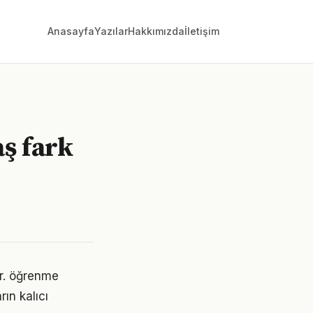
Anasayfa
Yazılar
Hakkımızda
İletişim
ş fark
ir. öğrenme
ın kalıcı