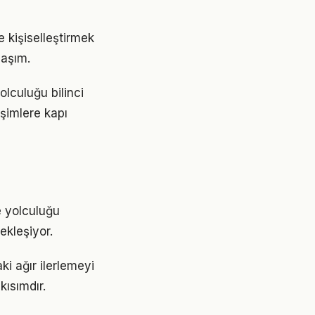
e kişiselleştirmek
laşım.
lculuğu bilinci
işimlere kapı
e yolculuğu
ekleşiyor.
i ağır ilerlemeyi
ısımdır.