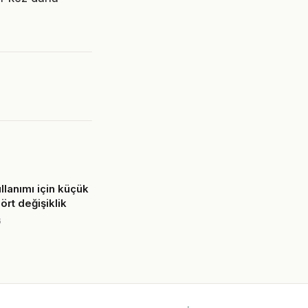
llanımı için küçük
rt değişiklik
6