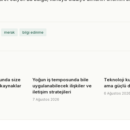
merak
bilgi edinme
sunda size
Yoğun iş temposunda bile
Teknoloji ku
 kaynaklar
uygulanabilecek ilişkiler ve
ama güçlü dö
iletişim stratejileri
6 Ağustos 202
7 Ağustos 2026