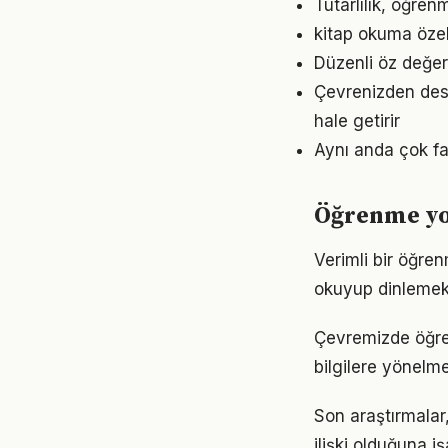
Tutarlılık, öğre
kitap okuma özel
Düzenli öz değe
Çevrenizden dest
hale getirir
Aynı anda çok fa
Öğrenme yo
Verimli bir öğre
okuyup dinlemek d
Çevremizde öğren
bilgilere yönelm
Son araştırmalar
ilişki olduğuna 