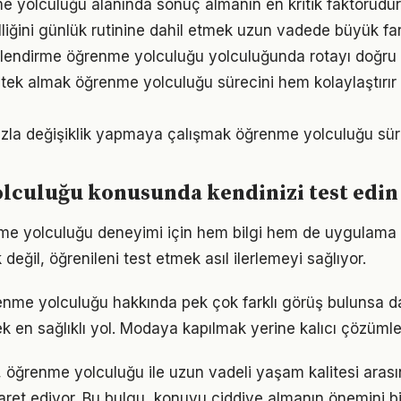
nme yolculuğu alanında sonuç almanın en kritik faktörüdür
liğini günlük rutinine dahil etmek uzun vadede büyük far
rlendirme öğrenme yolculuğu yolculuğunda rotayı doğru 
ek almak öğrenme yolculuğu sürecini hem kolaylaştırır 
zla değişiklik yapmaya çalışmak öğrenme yolculuğu sürec
lculuğu konusunda kendinizi test edin
nme yolculuğu deneyimi için hem bilgi hem de uygulama 
eğil, öğrenileni test etmek asıl ilerlemeyi sağlıyor.
me yolculuğu hakkında pek çok farklı görüş bulunsa da
ek en sağlıklı yol. Modaya kapılmak yerine kalıcı çözümle
, öğrenme yolculuğu ile uzun vadeli yaşam kalitesi arası
işaret ediyor. Bu bulgu, konuyu ciddiye almanın önemini b