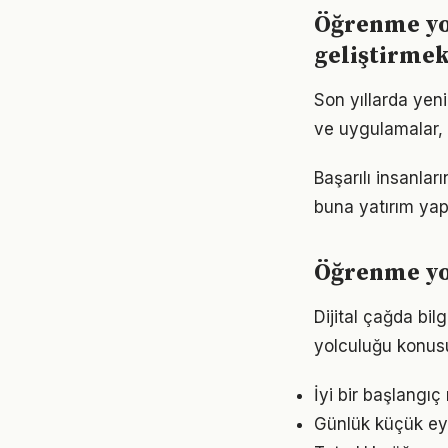
Öğrenme yo
geliştirme
Son yıllarda yen
ve uygulamalar, e
Başarılı insanla
buna yatırım yap
Öğrenme yo
Dijital çağda bi
yolculuğu konus
İyi bir başlangı
Günlük küçük eyl