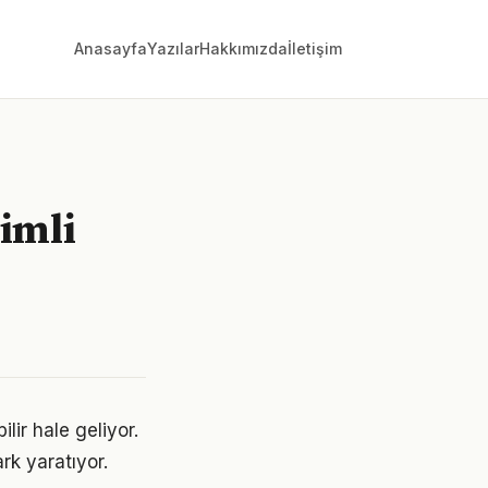
Anasayfa
Yazılar
Hakkımızda
İletişim
imli
lir hale geliyor.
rk yaratıyor.