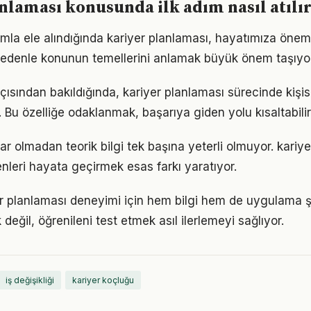
nlaması konusunda ilk adım nasıl atılı
mla ele alındığında kariyer planlaması, hayatımıza öneml
 nedenle konunun temellerini anlamak büyük önem taşıyor
çısından bakıldığında, kariyer planlaması sürecinde kiş
r. Bu özelliğe odaklanmak, başarıya giden yolu kısaltabilir
ar olmadan teorik bilgi tek başına yeterli olmuyor. kariy
enleri hayata geçirmek esas farkı yaratıyor.
yer planlaması deneyimi için hem bilgi hem de uygulama ş
eğil, öğrenileni test etmek asıl ilerlemeyi sağlıyor.
iş değişikliği
kariyer koçluğu