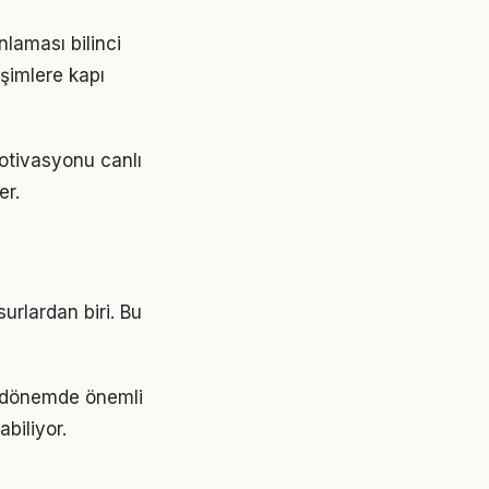
nlaması bilinci
işimlere kapı
otivasyonu canlı
er.
urlardan biri. Bu
i dönemde önemli
abiliyor.