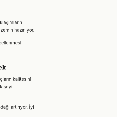
klaşımların
emin hazırlıyor.
ncellenmesi
ek
ların kalitesini
ok şeyi
ağı artırıyor. İyi