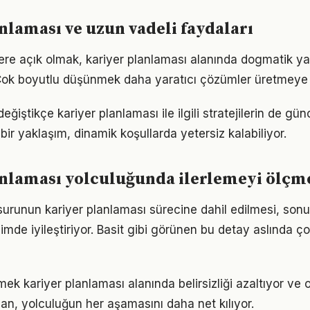
nlaması ve uzun vadeli faydaları
flere açık olmak, kariyer planlaması alanında dogmatik ya
Çok boyutlu düşünmek daha yaratıcı çözümler üretmeye z
eğiştikçe kariyer planlaması ile ilgili stratejilerin de gü
 bir yaklaşım, dinamik koşullarda yetersiz kalabiliyor.
anlaması yolculuğunda ilerlemeyi ölçm
urunun kariyer planlaması sürecine dahil edilmesi, sonuç
imde iyileştiriyor. Basit gibi görünen bu detay aslında ç
mek kariyer planlaması alanında belirsizliği azaltıyor ve od
lan, yolculuğun her aşamasını daha net kılıyor.