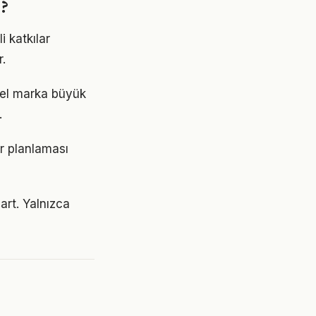
r?
i katkılar
.
isel marka büyük
.
er planlaması
art. Yalnızca