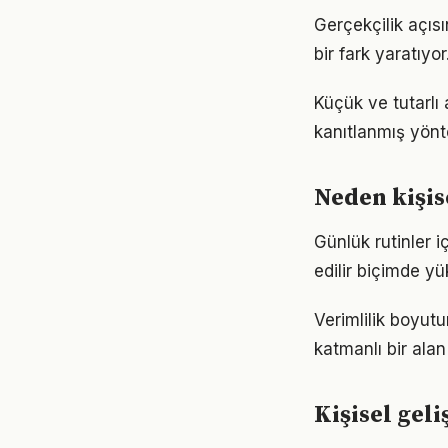
Gerçekçilik açısı
bir fark yaratıyo
Küçük ve tutarlı
kanıtlanmış yönt
Neden kişis
Günlük rutinler i
edilir biçimde yü
Verimlilik boyut
katmanlı bir alan 
Kişisel gel