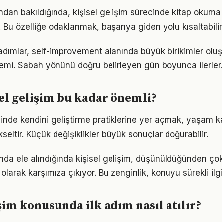
ndan bakıldığında, kişisel gelişim sürecinde kitap okuma
r. Bu özelliğe odaklanmak, başarıya giden yolu kısaltabilir
 adımlar, self-improvement alanında büyük birikimler olu
emi. Sabah yönünü doğru belirleyen gün boyunca ilerler
el gelişim bu kadar önemli?
çinde kendini geliştirme pratiklerine yer açmak, yaşam kal
kseltir. Küçük değişiklikler büyük sonuçlar doğurabilir.
unda ele alındığında kişisel gelişim, düşünüldüğünden ç
olarak karşımıza çıkıyor. Bu zenginlik, konuyu sürekli ilgi 
işim konusunda ilk adım nasıl atılır?