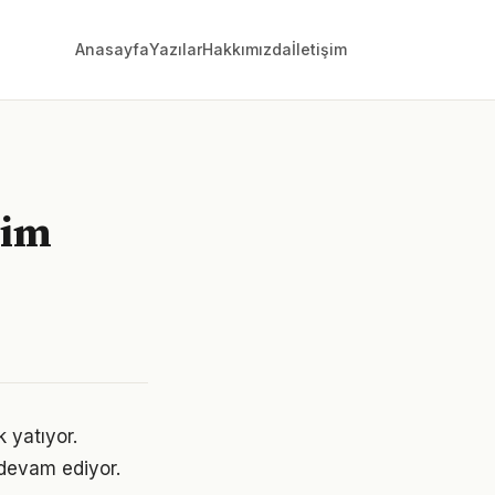
Anasayfa
Yazılar
Hakkımızda
İletişim
şim
k yatıyor.
devam ediyor.