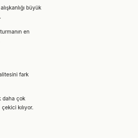
 alışkanlığı büyük
.
şturmanın en
.
itesini fark
ok daha çok
çekici kılıyor.